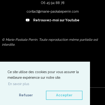
O6 45 94 88 78
contact@marie-paskaleperrin.com
Retrouvez-moi sur Youtube
© Marie-Paskale Perrin. Toute reproduction même partielle est
interdite.
Galerie Photos
Expositions
Ce site utilise des cookies pour vous assurer la
A propos de l'Artiste
meilleure expérience sur notre site.
Contactez-moi
En savoir plus
Plan du site
Refuser
Accepter
COULEUR COQUELICOT 250€
UN CERTAIN REGARD
ONIRIQUE
Mentions légales
By Marie-Paskale Perrin
By Marie-Paskale Perrin
By Marie-Paskale Perrin
Politique de confidentialité