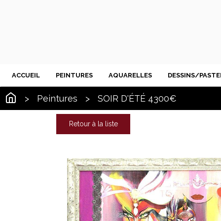
ACCUEIL
PEINTURES
AQUARELLES
DESSINS/PASTE
>
Peintures
>
SOIR D'ÉTÉ 4300€
Retour à la liste