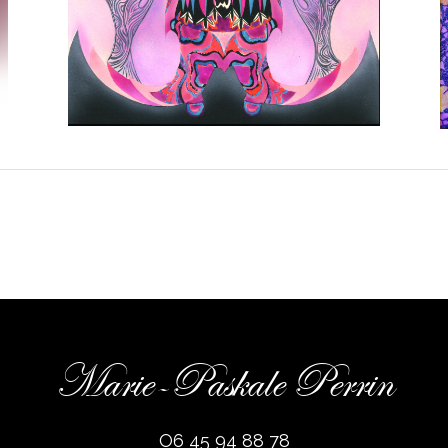
Marie-Paskale Perrin
O6 45 94 88 78