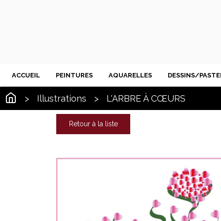
ACCUEIL
PEINTURES
AQUARELLES
DESSINS/PASTE
>
Illustrations
>
L'ARBRE À CŒURS
Retour à la liste