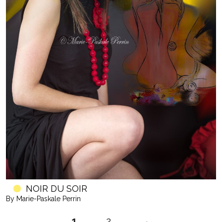
NOIR DU SOIR
By Marie-Paskale Perrin
1
2
→